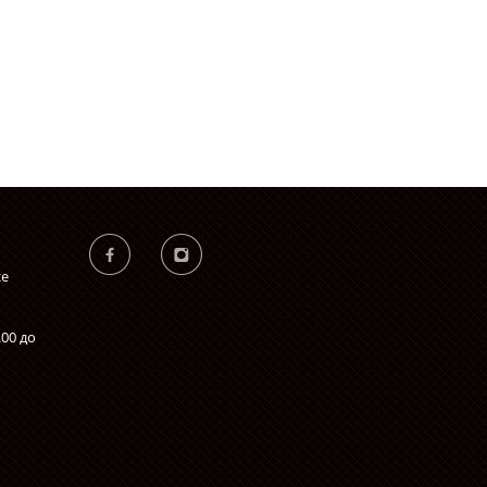
се
.00 до